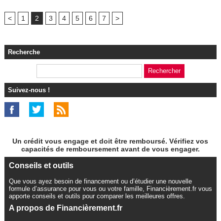
<
1
2
3
4
5
6
7
>
Recherche
Suivez-nous !
Un crédit vous engage et doit être remboursé. Vérifiez vos
capacités de remboursement avant de vous engager.
Conseils et outils
Que vous ayez besoin de financement ou d’étudier une nouvelle
formule d’assurance pour vous ou votre famille, Financièrement.fr vous
apporte conseils et outils pour comparer les meilleures offres.
A propos de Financièrement.fr