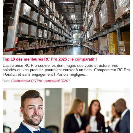
Top 10 des meilleures RC Pro 2025 : le comparatif !
L’assurance RC Pro couvre les dommages que votre structure, vos
salariés ou vos produits pourraient causer à un tiers. Comparateur RC Pro
! Gratuit et sans engagement ! Parfois négligée...
Dans
Comparateur RC Pro : comparatif 2026 !