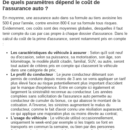
De quels paramètres dépend le coût de
l'assurance auto ?
En moyenne, une assurance auto dans sa formule au tiers avoisine les
500 € pour l'année, contre environ 800 € sur sa formule tous risques.
Evidemment, ces coûts sont des moyennes globales, desquelles il faut
tenir compte du cas par cas propre à chaque dossier d'assurance. Dans le
calcul du coût de la prime d'assurance, seront notamment pris en compte
:
Les caractéristiques du véhicule à assurer
: Selon qu'il soit neuf
ou d'occasion, selon sa puissance, sa motorisation, son âge, son
kilométrage, le modèle plutôt citadin, familial, SUV, ou autre, seront
tout autant de critères pris en compte qui classeront le véhicule
dans une catégorie de prix;
Le profil du conducteur
: Le jeune conducteur détenant son
permis de conduire depuis moins de 3 ans se verra appliquer un tarif
plus élevé face au risque potentiellement plus important d'accident
par le manque d'expérience. Entre en compte ici également et
largement la sinistralité reconnue au conducteur. Les années
comptées sans sollicitation de l'assurance auto permette au
conducteur de cumuler du bonus, ce qui abaisse le montant de la
cotisation. A l'inverse, les sinistres augmentent le malus du
conducteur, comme le fait d'avoir connu une résiliation auparavant,
ce qui applique une majoration plus ou moins élevée au contrat;
L'usage du véhicule
: Le véhicule utilisé occasionnellement,
uniquement le week-end par exemple si les trajets se font en
transports en commun la semaine, ou bien par des personnes