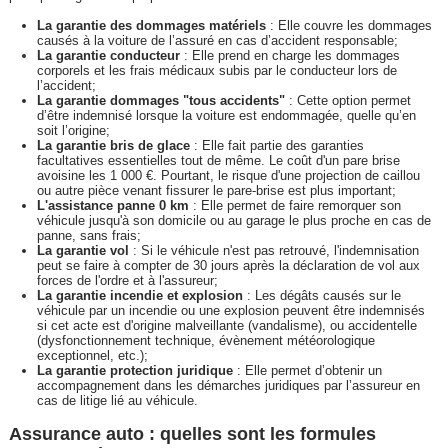
La garantie des dommages matériels
: Elle couvre les dommages
causés à la voiture de l’assuré en cas d’accident responsable;
La garantie conducteur
: Elle prend en charge les dommages
corporels et les frais médicaux subis par le conducteur lors de
l’accident;
La garantie dommages "tous accidents"
: Cette option permet
d’être indemnisé lorsque la voiture est endommagée, quelle qu’en
soit l’origine;
La garantie bris de glace
: Elle fait partie des garanties
facultatives essentielles tout de même. Le coût d'un pare brise
avoisine les 1 000 €. Pourtant, le risque d'une projection de caillou
ou autre pièce venant fissurer le pare-brise est plus important;
L'assistance panne 0 km
: Elle permet de faire remorquer son
véhicule jusqu'à son domicile ou au garage le plus proche en cas de
panne, sans frais;
La garantie vol
: Si le véhicule n'est pas retrouvé, l'indemnisation
peut se faire à compter de 30 jours après la déclaration de vol aux
forces de l'ordre et à l'assureur;
La garantie incendie et explosion
: Les dégâts causés sur le
véhicule par un incendie ou une explosion peuvent être indemnisés
si cet acte est d'origine malveillante (vandalisme), ou accidentelle
(dysfonctionnement technique, évènement météorologique
exceptionnel, etc.);
La garantie protection juridique
: Elle permet d’obtenir un
accompagnement dans les démarches juridiques par l’assureur en
cas de litige lié au véhicule.
Assurance auto : quelles sont les formules