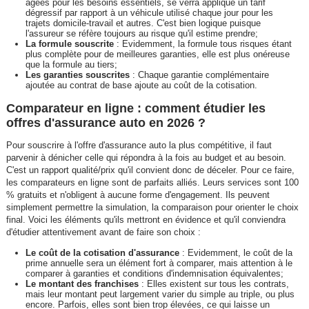
âgées pour les besoins essentiels, se verra appliqué un tarif
dégressif par rapport à un véhicule utilisé chaque jour pour les
trajets domicile-travail et autres. C'est bien logique puisque
l'assureur se réfère toujours au risque qu'il estime prendre;
La formule souscrite
: Evidemment, la formule tous risques étant
plus complète pour de meilleures garanties, elle est plus onéreuse
que la formule au tiers;
Les garanties souscrites
: Chaque garantie complémentaire
ajoutée au contrat de base ajoute au coût de la cotisation.
Comparateur en ligne : comment étudier les
offres d'assurance auto en 2026 ?
Pour souscrire à l'offre d'assurance auto la plus compétitive, il faut
parvenir à dénicher celle qui répondra à la fois au budget et au besoin.
C'est un rapport qualité/prix qu'il convient donc de déceler. Pour ce faire,
les comparateurs en ligne sont de parfaits alliés. Leurs services sont 100
% gratuits et n'obligent à aucune forme d'engagement. Ils peuvent
simplement permettre la simulation, la comparaison pour orienter le choix
final. Voici les éléments qu'ils mettront en évidence et qu'il conviendra
d'étudier attentivement avant de faire son choix :
Le coût de la cotisation d'assurance
: Evidemment, le coût de la
prime annuelle sera un élément fort à comparer, mais attention à le
comparer à garanties et conditions d'indemnisation équivalentes;
Le montant des franchises
: Elles existent sur tous les contrats,
mais leur montant peut largement varier du simple au triple, ou plus
encore. Parfois, elles sont bien trop élevées, ce qui laisse un