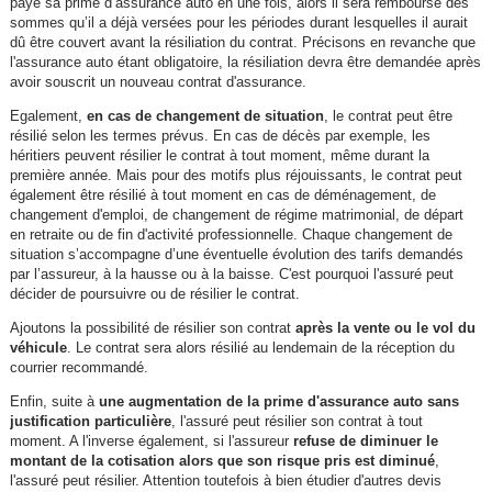
payé sa prime d’assurance auto en une fois, alors il sera remboursé des
sommes qu’il a déjà versées pour les périodes durant lesquelles il aurait
dû être couvert avant la résiliation du contrat. Précisons en revanche que
l'assurance auto étant obligatoire, la résiliation devra être demandée après
avoir souscrit un nouveau contrat d'assurance.
Egalement,
en cas de changement de situation
, le contrat peut être
résilié selon les termes prévus. En cas de décès par exemple, les
héritiers peuvent résilier le contrat à tout moment, même durant la
première année. Mais pour des motifs plus réjouissants, le contrat peut
également être résilié à tout moment en cas de déménagement, de
changement d'emploi, de changement de régime matrimonial, de départ
en retraite ou de fin d'activité professionnelle. Chaque changement de
situation s’accompagne d’une éventuelle évolution des tarifs demandés
par l’assureur, à la hausse ou à la baisse. C'est pourquoi l'assuré peut
décider de poursuivre ou de résilier le contrat.
Ajoutons la possibilité de résilier son contrat
après la vente ou le vol du
véhicule
. Le contrat sera alors résilié au lendemain de la réception du
courrier recommandé.
Enfin, suite à
une augmentation de la prime d'assurance auto sans
justification particulière
, l'assuré peut résilier son contrat à tout
moment. A l'inverse également, si l'assureur
refuse de diminuer le
montant de la cotisation alors que son risque pris est diminué
,
l'assuré peut résilier. Attention toutefois à bien étudier d'autres devis