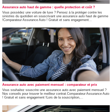
Assurance auto haut de gamme : quelle protection et coût ?
Vous possédez une voiture de luxe ? Pensez à la protéger contre les
sinistres du quotidien en souscrivant une assurance auto haut de gamme
!Comparateur Assurance Auto ! Gratuit et sans engagement...
Assurance auto avec paiement mensuel : comparateur et prix
Vous souhaitez souscrire une assurance auto avec paiement mensuel ?
Nos conseils pour trouver le meilleur contrat.Comparateur Assurance Auto
! Gratuit et sans engagement !Lors de la souscription,...