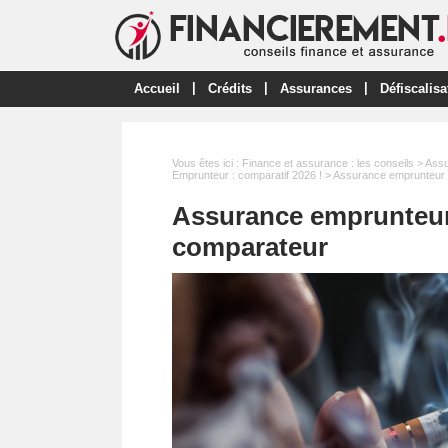
|
|
|
Accueil
Crédits
Assurances
Défiscalisa
Vous êtes ici :
Finance et assurance : les conseils
>
Ass
Emprunteur : comparatif 2026 !
> Assurance emprunteur g
Assurance emprunteur 
comparateur