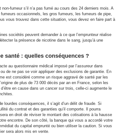
 non-fumeur s’il n’a pas fumé au cours des 24 derniers mois. A
 fumeurs occasionnels, les gros fumeurs, les fumeurs de pipe,
vous vous trouvez dans cette situation, vous devez en faire part à
ines sociétés peuvent demander à ce que l’emprunteur réalise
détecter la présence de nicotine dans le sang, jusqu’à une
de santé : quelles conséquences ?
xacte au questionnaire médical imposé par l’assureur dans
if ou de ne pas se voir appliquer des exclusions de garantie. En
gisme est considéré comme un risque aggravé de santé par les
’origine de plus de 73 000 décès par an en France, selon les
 d’être en cause dans un cancer sur trois, celle-ci augmente le
nchites.
de lourdes conséquences, il s’agit d’un délit de fraude. Si
llité du contrat et des garanties qu’il comporte. Il pourra
sera en droit de réviser le montant des cotisations à la hausse
otre encontre. De son côté, la banque qui vous a accordé votre
édiat du capital emprunté ou bien utiliser la caution. Si vous
ier sera alors mis en vente.