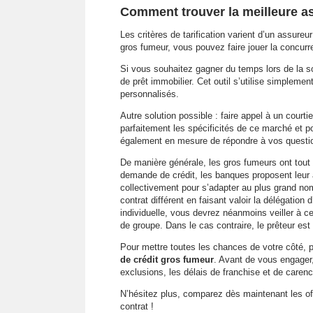
Comment trouver la meilleure a
Les critères de tarification varient d’un assureu
gros fumeur, vous pouvez faire jouer la concur
Si vous souhaitez gagner du temps lors de la so
de prêt immobilier. Cet outil s’utilise simplem
personnalisés.
Autre solution possible : faire appel à un court
parfaitement les spécificités de ce marché et pou
également en mesure de répondre à vos quest
De manière générale, les gros fumeurs ont tout i
demande de crédit, les banques proposent leur
collectivement pour s’adapter au plus grand no
contrat différent en faisant valoir la délégatio
individuelle, vous devrez néanmoins veiller à c
de groupe. Dans le cas contraire, le prêteur est
Pour mettre toutes les chances de votre côté,
de crédit gros fumeur
. Avant de vous engager, 
exclusions, les délais de franchise et de carence
N’hésitez plus, comparez dès maintenant les off
contrat !