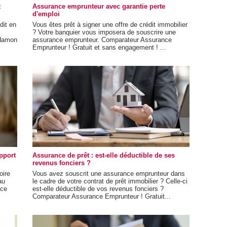
t
Assurance emprunteur avec garantie perte
d'emploi
dit en
Vous êtes prêt à signer une offre de crédit immobilier
? Votre banquier vous imposera de souscrire une
i Hamon
assurance emprunteur. Comparateur Assurance
Emprunteur ! Gratuit et sans engagement ! ...
pport
Assurance de prêt : est-elle déductible de ses
revenus fonciers ?
oire
Vous avez souscrit une assurance emprunteur dans
au
le cadre de votre contrat de prêt immobilier ? Celle-ci
nce
est-elle déductible de vos revenus fonciers ?
Comparateur Assurance Emprunteur ! Gratuit...