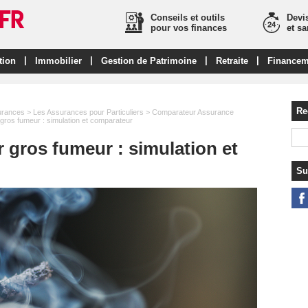
Conseils et outils
Devis
pour vos finances
et s
|
|
|
|
tion
Immobilier
Gestion de Patrimoine
Retraite
Financem
Re
urances
>
Les Assurances pour Particuliers
>
Comparateur Assurance
ros fumeur : simulation et comparateur
gros fumeur : simulation et
Su