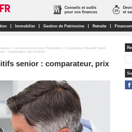
Conseils et outils
Devis
pour vos finances
et s
|
|
|
|
tion
Immobilier
Gestion de Patrimoine
Retraite
Financem
Re
urances
>
Les Assurances pour Particuliers
>
Comparateur Mutuelle Santé
nior : comparateur, prix et devis !
tifs senior : comparateur, prix
Su