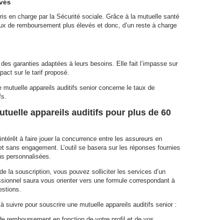
vés
ris en charge par la Sécurité sociale. Grâce à la mutuelle santé
taux de remboursement plus élevés et donc, d’un reste à charge
es garanties adaptées à leurs besoins. Elle fait l’impasse sur
pact sur le tarif proposé.
 mutuelle appareils auditifs senior concerne le taux de
fs.
tuelle appareils auditifs pour plus de 60
intérêt à faire jouer la concurrence entre les assureurs en
 et sans engagement. L’outil se basera sur les réponses fournies
ons personnalisées.
e la souscription, vous pouvez solliciter les services d’un
essionnel saura vous orienter vers une formule correspondant à
estions.
à suivre pour souscrire une mutuelle appareils auditifs senior :
 de remboursement en fonction de votre profil et de vos