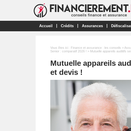
|
|
|
Accueil
Crédits
Assurances
Défiscalisa
Vous êtes ici :
Finance et assurance : les conseils
>
Ass
Senior : comparatif 2026 !
> Mutuelle appareils auditifs se
Mutuelle appareils audi
et devis !