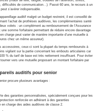
nces (maux de tête, fatigue, troubles de l’attention, stress,
ce, difficultés de communication…). Passé 60 ans, le recours à un
 peut s’avérer indispensable.
ppareillage auditif malgré un budget restreint, il est conseillé de
rnant l’achat de prothèses auditives, les complémentaires santé
deux volets : un complément au remboursement de l’Assurance
et une somme forfaitaire permettant de réduire encore davantage
s en charge peut varier de manière importante d’une mutuelle à
0 euros chez un même assureur).
s accessoires, ceux-ci sont la plupart du temps remboursés à
 vigilant sur la partie concernant les embouts articulaires car
0 % du tarif de base est très nettement insuffisant. Pour éviter
 tourner vers une mutuelle proposant un montant forfaitaire par
areils auditifs pour senior
senior procure plusieurs avantages :
orte des garanties personnalisées, spécialement conçues pour les
e protection renforcée en adhérant à des garanties
 en charge des aides auditives de classe 2.