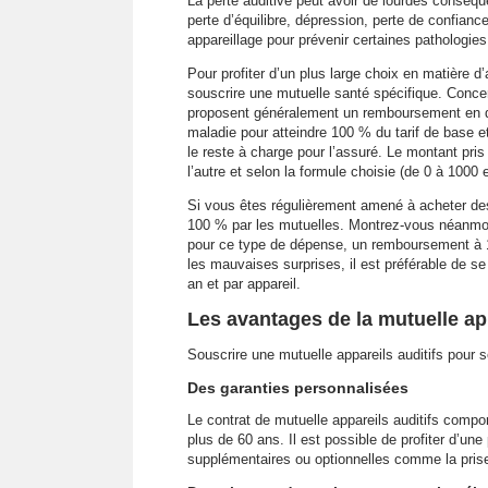
La perte auditive peut avoir de lourdes conséque
perte d’équilibre, dépression, perte de confian
appareillage pour prévenir certaines pathologies
Pour profiter d’un plus large choix en matière d’a
souscrire une mutuelle santé spécifique. Conce
proposent généralement un remboursement en 
maladie pour atteindre 100 % du tarif de base 
le reste à charge pour l’assuré. Le montant pri
l’autre et selon la formule choisie (de 0 à 100
Si vous êtes régulièrement amené à acheter de
100 % par les mutuelles. Montrez-vous néanmoins
pour ce type de dépense, un remboursement à 10
les mauvaises surprises, il est préférable de se
an et par appareil.
Les avantages de la mutuelle app
Souscrire une mutuelle appareils auditifs pour 
Des garanties personnalisées
Le contrat de mutuelle appareils auditifs comp
plus de 60 ans. Il est possible de profiter d’un
supplémentaires ou optionnelles comme la prise