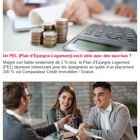
Un PEL (Plan d’Epargne Logement) est-il utile avec des taux bas ?
Malgré son faible rendement de 1 % brut, le Plan d’Epargne Logement
(PEL) demeure intéressant pour les épargnants en quête d’un placement
100 % sûr.Comparateur Crédit Immobilier ! Gratuit...