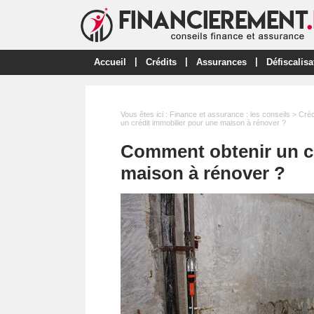
|
|
|
Accueil
Crédits
Assurances
Défiscalisa
Vous êtes ici :
Finance et assurance : les conseils
>
Créd
un crédit immobilier pour une maison à rénover ?
Comment obtenir un cr
maison à rénover ?