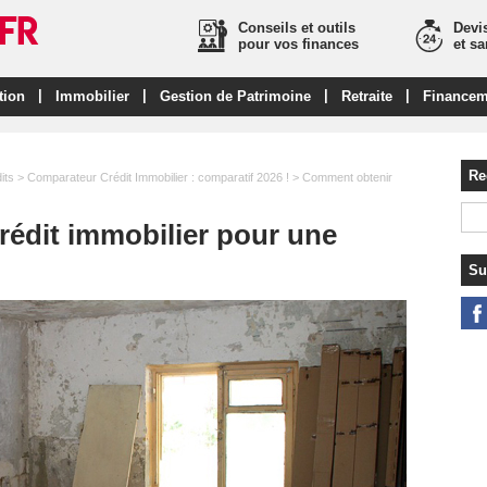
Conseils et outils
Devis
pour vos finances
et s
|
|
|
|
tion
Immobilier
Gestion de Patrimoine
Retraite
Financem
Re
its
>
Comparateur Crédit Immobilier : comparatif 2026 !
> Comment obtenir
édit immobilier pour une
Su