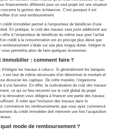
eux financements différents pour un seul projet est une situation
 concerne la gestion des échéances. C’est pourquoi il est
profiter d’un seul remboursement.
un crédit immobilier permet à l’emprunteur de bénéficier d’une
tial. En pratique, le coût des travaux sera juste additionné aux
on offre à l’emprunteur de bénéficier du même taux pour l’achat
d’un crédit à la consommation est en principe plus élevé que
le remboursement s’étale sur une plus longue durée. Intégrer le
r vous permettra alors de faire quelques économies.
it immobilier : comment faire ?
 d’intégrer les travaux à celui-ci. Si généralement les banques
, il est tout de même nécessaire d’en déterminer le montant et
se dissocier les capitaux. De cette manière, l’organisme
é à vos besoins. En effet, la surévaluation du coût des travaux
ent, ce qui se fera ressentir sur le coût global du projet
e la rénovation vous obligera à financer une partie des travaux
ffisant. À noter que l’inclusion des travaux dans le
evrez commencer les remboursements que vous ayez commencé
ement du crédit immobilier doit intervenir une fois l’acquisition
travaux.
 : quel mode de remboursement ?