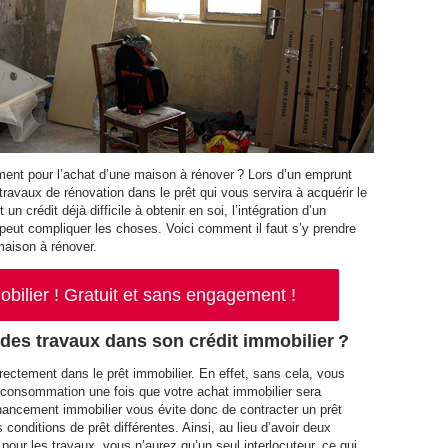
ment pour l’achat d’une maison à rénover ? Lors d’un emprunt
s travaux de rénovation dans le prêt qui vous servira à acquérir le
n crédit déjà difficile à obtenir en soi, l’intégration d’un
eut compliquer les choses. Voici comment il faut s’y prendre
maison à rénover.
ilier ! Gratuit et sans engagement !
t des travaux dans son crédit immobilier ?
directement dans le prêt immobilier. En effet, sans cela, vous
a consommation une fois que votre achat immobilier sera
financement immobilier vous évite donc de contracter un prêt
conditions de prêt différentes. Ainsi, au lieu d’avoir deux
e pour les travaux, vous n’aurez qu’un seul interlocuteur, ce qui