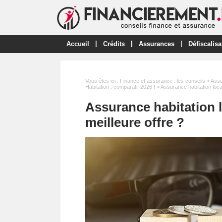
|
|
|
Accueil
Crédits
Assurances
Défiscalisa
Vous êtes ici :
Finance et assurance : les conseils
>
Ass
Habitation : comparatif 2026 !
> Assurance habitation locat
Assurance habitation l
meilleure offre ?