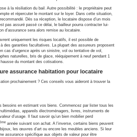
 à la résiliation du bail. Autre possibilité : le propriétaire peut
pte et répercuter le montant sur le loyer. Dans cette situation,
er recommandé. Dès sa réception, le locataire dispose d’un mois
st pas assuré passé ce délai, le bailleur pourra contracter lui-
on d’assurance sera alors remise au locataire.
vrent uniquement les risques locatifs, il est possible de
 à des garanties facultatives. La plupart des assureurs proposent
en cas d’urgence après un sinistre, vol ou tentative de vol,
rophes naturelles, bris de glace, rééquipement à neuf pendant 1
 hausse du montant des cotisations.
eure assurance habitation pour locataire
tion prochainement ? Ces conseils vous aideront à trouver la
 besoins en estimant vos biens. Commencez par lister tous les
ultimédias, appareils électroménagers, livres, instruments de
leur d’usage. Il faut savoir qu’un bien mobilier perd
ème
année suivant son achat. A l’inverse, certains biens peuvent
bijoux, les œuvres d’art ou encore les meubles anciens. Si leur
ne assurance spécifique aux objets de valeur pour être