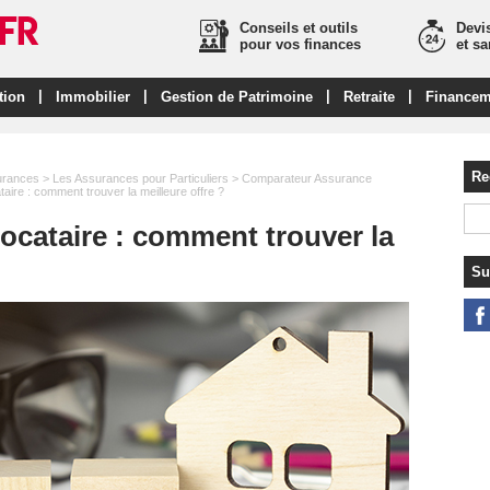
Conseils et outils
Devis
pour vos finances
et s
|
|
|
|
tion
Immobilier
Gestion de Patrimoine
Retraite
Financem
Re
urances
>
Les Assurances pour Particuliers
>
Comparateur Assurance
aire : comment trouver la meilleure offre ?
ocataire : comment trouver la
Su