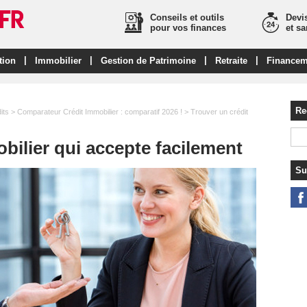
Conseils et outils
Devis
pour vos finances
et s
|
|
|
|
tion
Immobilier
Gestion de Patrimoine
Retraite
Financem
Re
its
>
Comparateur Crédit Immobilier : comparatif 2026 !
> Trouver un crédit
bilier qui accepte facilement
Su