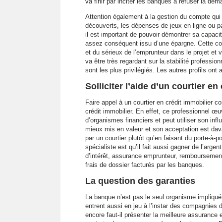
va finir par inciter les banques à refuser la dem
Attention également à la gestion du compte qui 
découverts, les dépenses de jeux en ligne ou pa
il est important de pouvoir démontrer sa capacit
assez conséquent issu d’une épargne. Cette cont
et du sérieux de l’emprunteur dans le projet et 
va être très regardant sur la stabilité professi
sont les plus privilégiés. Les autres profils ont
Solliciter l’aide d’un courtier en
Faire appel à un courtier en crédit immobilier c
crédit immobilier. En effet, ce professionnel œ
d’organismes financiers et peut utiliser son inf
mieux mis en valeur et son acceptation est da
par un courtier plutôt qu’en faisant du porte-à
spécialiste est qu’il fait aussi gagner de l’arge
d’intérêt, assurance emprunteur, remboursement 
frais de dossier facturés par les banques.
La question des garanties
La banque n’est pas le seul organisme impliqué
entrent aussi en jeu à l’instar des compagnies 
encore faut-il présenter la meilleure assurance e