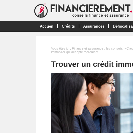
|
|
|
Accueil
Crédits
Assurances
Défiscalisa
Vous êtes ici :
Finance et assurance : les conseils
>
Créd
immobilier qui accepte facilement
Trouver un crédit immo