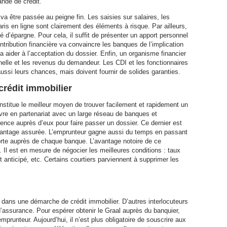
ande de crédit.
va être passée au peigne fin. Les saisies sur salaires, les
ris en ligne sont clairement des éléments à risque. Par ailleurs,
é d’épargne. Pour cela, il suffit de présenter un apport personnel
ribution financière va convaincre les banques de l’implication
va aider à l’acceptation du dossier. Enfin, un organisme financier
onnelle et les revenus du demandeur. Les CDI et les fonctionnaires
 aussi leurs chances, mais doivent fournir de solides garanties.
 crédit immobilier
onstitue le meilleur moyen de trouver facilement et rapidement un
uvre en partenariat avec un large réseau de banques et
luence auprès d’eux pour faire passer un dossier. Ce dernier est
vantage assurée. L’emprunteur gagne aussi du temps en passant
-porte auprès de chaque banque. L’avantage notoire de ce
nt. Il est en mesure de négocier les meilleures conditions : taux
anticipé, etc. Certains courtiers parviennent à supprimer les
 dans une démarche de crédit immobilier. D’autres interlocuteurs
d’assurance. Pour espérer obtenir le Graal auprès du banquier,
mprunteur. Aujourd’hui, il n’est plus obligatoire de souscrire aux