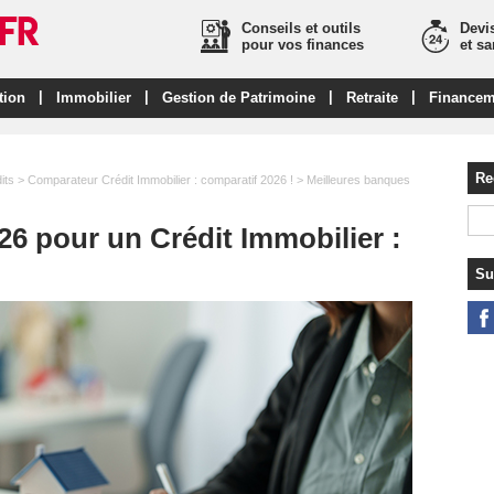
Conseils et outils
Devis
pour vos finances
et s
|
|
|
|
tion
Immobilier
Gestion de Patrimoine
Retraite
Financem
Re
its
>
Comparateur Crédit Immobilier : comparatif 2026 !
> Meilleures banques
26 pour un Crédit Immobilier :
Su