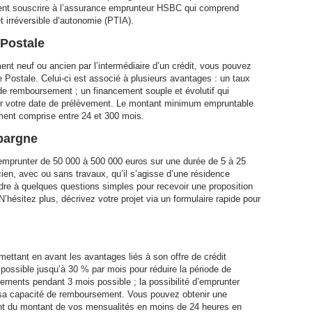
nt souscrire à l’assurance emprunteur HSBC qui comprend
t irréversible d’autonomie (PTIA).
 Postale
ent neuf ou ancien par l’intermédiaire d’un crédit, vous pouvez
e Postale. Celui-ci est associé à plusieurs avantages : un taux
e remboursement ; un financement souple et évolutif qui
isir votre date de prélèvement. Le montant minimum empruntable
ment comprise entre 24 et 300 mois.
Epargne
d’emprunter de 50 000 à 500 000 euros sur une durée de 5 à 25
cien, avec ou sans travaux, qu’il s’agisse d’une résidence
ondre à quelques questions simples pour recevoir une proposition
’hésitez plus, décrivez votre projet via un formulaire rapide pour
ettant en avant les avantages liés à son offre de crédit
possible jusqu’à 30 % par mois pour réduire la période de
ents pendant 3 mois possible ; la possibilité d’emprunter
 sa capacité de remboursement. Vous pouvez obtenir une
nt du montant de vos mensualités en moins de 24 heures en