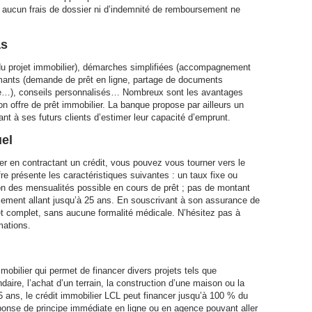
 aucun frais de dossier ni d’indemnité de remboursement ne
as
 du projet immobilier), démarches simplifiées (accompagnement
ormants (demande de prêt en ligne, partage de documents
’offre…), conseils personnalisés… Nombreux sont les avantages
on offre de prêt immobilier. La banque propose par ailleurs un
ant à ses futurs clients d’estimer leur capacité d’emprunt.
uel
er en contractant un crédit, vous pouvez vous tourner vers le
e présente les caractéristiques suivantes : un taux fixe ou
ion des mensualités possible en cours de prêt ; pas de montant
ent allant jusqu’à 25 ans. En souscrivant à son assurance de
 et complet, sans aucune formalité médicale. N’hésitez pas à
mations.
mobilier qui permet de financer divers projets tels que
daire, l’achat d’un terrain, la construction d’une maison ou la
 ans, le crédit immobilier LCL peut financer jusqu’à 100 % du
réponse de principe immédiate en ligne ou en agence pouvant aller