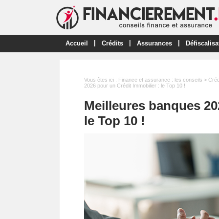
|
|
|
Accueil
Crédits
Assurances
Défiscalisa
Vous êtes ici :
Finance et assurance : les conseils
>
Créd
2026 pour un Crédit Immobilier : le Top 10 !
Meilleures banques 20
le Top 10 !