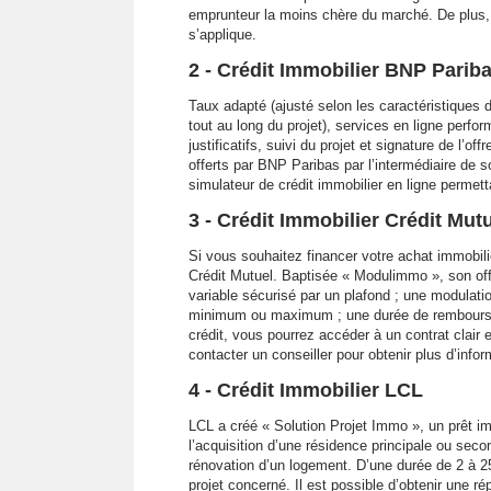
emprunteur la moins chère du marché. De plus,
s’applique.
2 - Crédit Immobilier BNP Parib
Taux adapté (ajusté selon les caractéristiques
tout au long du projet), services en ligne perf
justificatifs, suivi du projet et signature de l
offerts par BNP Paribas par l’intermédiaire de s
simulateur de crédit immobilier en ligne permett
3 - Crédit Immobilier Crédit Mut
Si vous souhaitez financer votre achat immobili
Crédit Mutuel. Baptisée « Modulimmo », son offr
variable sécurisé par un plafond ; une modulat
minimum ou maximum ; une durée de remboursem
crédit, vous pourrez accéder à un contrat clair
contacter un conseiller pour obtenir plus d’infor
4 - Crédit Immobilier LCL
LCL a créé « Solution Projet Immo », un prêt im
l’acquisition d’une résidence principale ou secon
rénovation d’un logement. D’une durée de 2 à 25
projet concerné. Il est possible d’obtenir une 