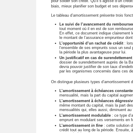
pour solder son crédit. Qu’il s’agisse d’un crédi
biais, mieux planifier son budget et ses dépense
Le tableau d’amortissement présente trois fonct
Le suivi de l’avancement du rembours
tout moment où il en est de son remboursem
En effet, ce document indique clairement le
le montant de l’assurance emprunteur dont i
L’opportunité d’un rachat de crédit
: lor
l’ensemble de ses emprunts sous un seul pr
la période la plus avantageuse pour lui.
Un justificatif en cas de surendettemen
dossier de surendettement auprès de la Ban
devra pouvoir justifier de son taux d’endett
par les organismes concernés dans ces deu
On distingue plusieurs types d’amortissement da
L’amortissement à échéances constante
mensualité, mais la part du capital augment
L’amortissement à échéances dégressiv
même montant du capital, mais la part des 
mensualités qui, elles aussi, diminuent au 
L’amortissement modulable
: ce type d’
emprunt en modulant ses versements en fo
L’amortissement
in fine
: cette solution
crédit tout au long de la période. Ensuite, à