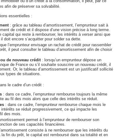
t immobilier ou d’un crédit à la consommation, il peut, par ce
s afin de préserver sa solvabilité.
ions essentielles :
ement
: grâce au tableau d’amortissement, l’emprunteur sait à
ent de crédit et il dispose d’une vision précise à long terme.
 capital qui reste à rembourser, les intérêts à verser ainsi que
l doit encore s’acquitter pour solder sa dette.
sque l’emprunteur envisage un rachat de crédit pour rassembler
êt, il peut consulter le tableau d’amortissement afin de choisir
t ou de nouveau crédit
: lorsqu’un emprunteur dépose un
que de France ou s’il souhaite souscrire un nouveau crédit, il
ement. Or, le tableau d’amortissement est un justificatif sollicité
x types de situations.
ns le cadre d’un crédit :
s
: dans ce cadre, l’emprunteur rembourse toujours la même
e au fil des mois alors que celle des intérêts se réduit.
es
: dans ce cadre, l’emprunteur rembourse chaque mois le
intérêts se réduit progressivement, ce qui impacte les
fil des mois.
amortissement permet à l’emprunteur de rembourser son
nction de ses capacités financières.
 d’amortissement consiste à ne rembourser que les intérêts du
 la fin du prêt, le capital est remboursé dans sa totalité et en