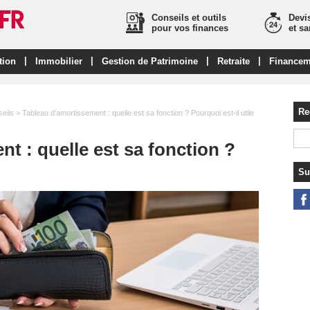
Conseils et outils
Devis
pour vos finances
et s
|
|
|
|
tion
Immobilier
Gestion de Patrimoine
Retraite
Financem
Re
eils
> Tableau d'amortissement : quelle est sa fonction ? Pourquoi est-il utile
t : quelle est sa fonction ?
Su