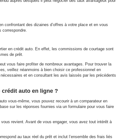
tendu auprès desquels il peut négocier des taux avantageux pour
en confrontant des dizaines d’offres à votre place et en vous
s correspondre.
rtier en crédit auto. En effet, les commissions de courtage sont
smes de prêt.
peut vous faire profiter de nombreux avantages. Pour trouver la
ices, veillez néanmoins à bien choisir ce professionnel en
nécessaires et en consultant les avis laissés par les précédents
crédit auto en ligne ?
it auto vous-même, vous pouvez recourir à un comparateur en
 base sur les réponses fournies via un formulaire pour vous faire
al vous revient. Avant de vous engager, vous avez tout intérêt à
orrespond au taux réel du prêt et inclut l’ensemble des frais liés