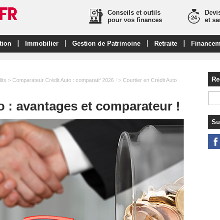
Conseils et outils
Devis
pour vos finances
et s
|
|
|
|
tion
Immobilier
Gestion de Patrimoine
Retraite
Financem
Re
its
>
Comparateur Crédit Auto : comparatif 2026 !
> Courtier en Crédit Auto :
o : avantages et comparateur !
Su