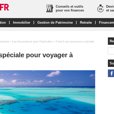
Conseils et outils
Devis
pour vos finances
et s
|
|
|
|
tion
Immobilier
Gestion de Patrimoine
Retraite
Financem
Re
urances
>
Les Assurances pour Particuliers
> Faut-il une assurance spéciale
spéciale pour voyager à
Su