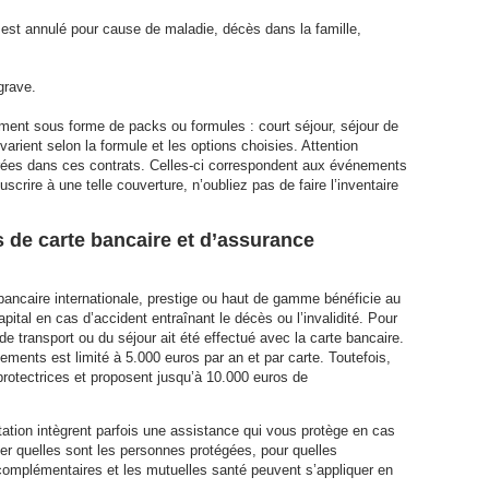
e est annulé pour cause de maladie, décès dans la famille,
grave.
ent sous forme de packs ou formules : court séjour, séjour de
varient selon la formule et les options choisies. Attention
grées dans ces contrats. Celles-ci correspondent aux événements
crire à une telle couverture, n’oubliez pas de faire l’inventaire
s de carte bancaire et d’assurance
e bancaire internationale, prestige ou haut de gamme bénéficie au
ital en cas d’accident entraînant le décès ou l’invalidité. Pour
 de transport ou du séjour ait été effectué avec la carte bancaire.
ments est limité à 5.000 euros par an et par carte. Toutefois,
rotectrices et proposent jusqu’à 10.000 euros de
tation intègrent parfois une assistance qui vous protège en cas
ier quelles sont les personnes protégées, pour quelles
s complémentaires et les mutuelles santé peuvent s’appliquer en