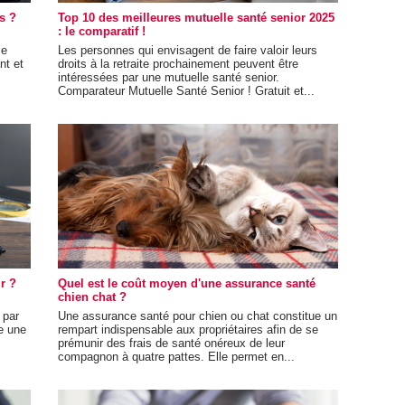
s ?
Top 10 des meilleures mutuelle santé senior 2025
: le comparatif !
le
Les personnes qui envisagent de faire valoir leurs
nt et
droits à la retraite prochainement peuvent être
intéressées par une mutuelle santé senior.
Comparateur Mutuelle Santé Senior ! Gratuit et...
r ?
Quel est le coût moyen d'une assurance santé
chien chat ?
 par
Une assurance santé pour chien ou chat constitue un
re une
rempart indispensable aux propriétaires afin de se
prémunir des frais de santé onéreux de leur
compagnon à quatre pattes. Elle permet en...