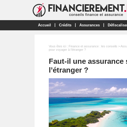
|
|
|
Accueil
Crédits
Assurances
Défiscalisa
Vous êtes ici :
Finance et assurance : les conseils
>
Ass
pour voyager à l’étranger ?
Faut-il une assurance 
l’étranger ?