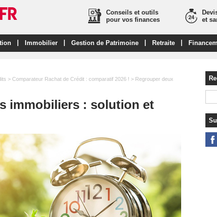
Conseils et outils
Devis
pour vos finances
et s
|
|
|
|
tion
Immobilier
Gestion de Patrimoine
Retraite
Financem
Re
its
>
Comparateur Rachat de Crédit : comparatif 2026 !
> Regrouper deux
 immobiliers : solution et
Su