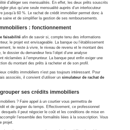
ilité d’alléger ses mensualités. En effet, les deux prêts souscrits
régler plus qu’une seule mensualité auprès d’un interlocuteur
re jusqu’à 60 %. Le rachat de crédit immobilier permet donc à
re saine et de simplifier la gestion de ses remboursements.
mmobiliers : fonctionnement
 faisabilité
afin de savoir si, compte tenu des informations
nteur, le projet est envisageable. La banque ou l’établissement
ment, le reste à vivre, le niveau de revenu et le montant des
e, le dossier du demandeur fera l’objet d’une analyse
ront réclamées à l’emprunteur. La banque peut enfin exiger une
ion du montant des prêts à racheter et de son profil.
 deux crédits immobiliers n’est pas toujours intéressant. Pour
rais associés, il convient d’utiliser un
simulateur de rachat de
egrouper ses crédits immobiliers
mobiliers ? Faire appel à un courtier vous permettra de
rédit et de gagner du temps. Effectivement, ce professionnel
 desquels il peut négocier le coût et les conditions de mise en
d’accomplir l’ensemble des formalités liées à la souscription. Vous
 projet.