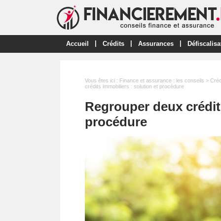
|
|
|
Accueil
Crédits
Assurances
Défiscalisa
Vous êtes ici :
Finance et assurance : les conseils
>
Créd
crédits immobiliers : solution et procédure
Regrouper deux crédits
procédure