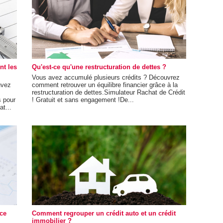
nt les
Qu'est-ce qu'une restructuration de dettes ?
Vous avez accumulé plusieurs crédits ? Découvrez
uvez
comment retrouver un équilibre financier grâce à la
restructuration de dettes.Simulateur Rachat de Crédit
s pour
! Gratuit et sans engagement !De...
t...
-ce
Comment regrouper un crédit auto et un crédit
immobilier ?