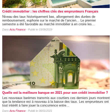
Crédit immobilier : les chiffres clés des emprunteurs Français
Niveau des taux historiquement bas, allongement des durées de
remboursement, euphorie sur le marché de l’ancien… Le premier
semestre a été favorable au marché immobilier à en croire les...
Dans
Actu Finance
- Publié le 03/09/2019
Quelle est la meilleure banque en 2021 pour son crédit immobilier ?
Les nouveaux barèmes transmis aux courtiers ces derniers jours montrent
que la tendance est à nouveau à la baisse des taux. Les emprunteurs ont
tout intérêt à faire jouer la concurrence entre...
Dans
Actu Finance
- Publié le 08/01/2021