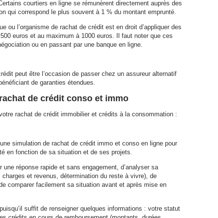
Certains courtiers en ligne se rémunèrent directement auprès des
n qui correspond le plus souvent à 1 % du montant emprunté.
ue ou l’organisme de rachat de crédit est en droit d’appliquer des
à 500 euros et au maximum à 1000 euros. Il faut noter que ces
négociation ou en passant par une banque en ligne.
rédit peut être l’occasion de passer chez un assureur alternatif
 bénéficiant de garanties étendues.
rachat de crédit conso et immo
votre rachat de crédit immobilier et crédits à la consommation :
e une simulation de rachat de crédit immo et conso en ligne pour
é en fonction de sa situation et de ses projets.
ir une réponse rapide et sans engagement, d’analyser sa
les charges et revenus, détermination du reste à vivre), de
 de comparer facilement sa situation avant et après mise en
 puisqu’il suffit de renseigner quelques informations : votre statut
es des crédits en cours de remboursement (montants, durées,