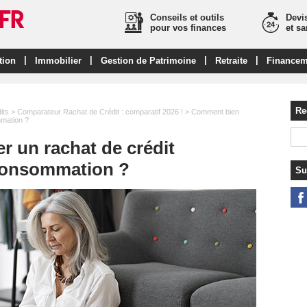
Conseils et outils
Devis
pour vos finances
et s
|
|
|
|
tion
Immobilier
Gestion de Patrimoine
Retraite
Financem
Re
its
>
Comparateur Rachat de Crédit : comparatif 2026 !
> Comment bien
mmation ?
 un rachat de crédit
 consommation ?
Su