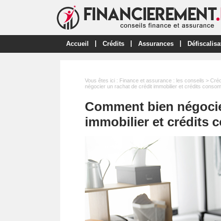
|
|
|
Accueil
Crédits
Assurances
Défiscalisa
Vous êtes ici :
Finance et assurance : les conseils
>
Créd
négocier un rachat de crédit immobilier et crédits conso
Comment bien négocier
immobilier et crédits