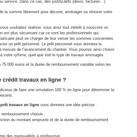
u service. Dans ce cas, des justificatifs (devis, factures…)
de la somme librement pour décorer, aménager ou rénover votre
ous souhaitez réaliser, vous avez tout intérêt à souscrire un
ion est plus sécurisant car ce sont les professionnels qui
t bancaire peut se charger de leur verser les sommes concernées.
racter un prêt personnel. Le prêt personnel vous donnera la
 et à mesure de l’avancement du chantier. Vous pourrez ainsi choisir
 à votre rythme, quel que soit le type de travaux envisagés.
 à 75 000 euros et la durée de remboursement variable selon les
 crédit travaux en ligne ?
udicieux de faire une simulation 100 % en ligne pour déterminer la
besoins.
prêt travaux en ligne
vous donnera une idée précise :
de remboursement choisie ;
nction du montant emprunté et de la durée de remboursement
omme des mensualités à rembourser.