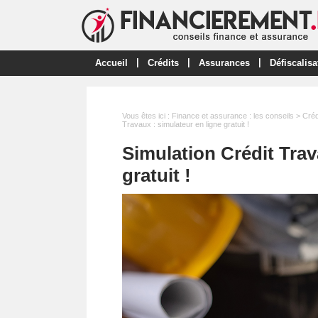
|
|
|
Accueil
Crédits
Assurances
Défiscalisa
Vous êtes ici :
Finance et assurance : les conseils
>
Créd
Travaux : simulateur en ligne gratuit !
Simulation Crédit Trav
gratuit !