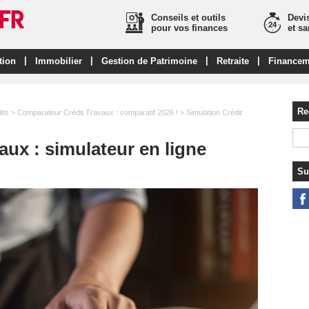
Conseils et outils
Devis
pour vos finances
et s
|
|
|
|
tion
Immobilier
Gestion de Patrimoine
Retraite
Financem
Re
its
>
Comparateur Crédit Travaux : comparatif 2026 !
> Simulation Crédit
aux : simulateur en ligne
Su