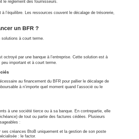
t le règlement des fournisseurs.
t à l’équilibre. Les ressources couvent le décalage de trésorerie,
ancer un BFR ?
 solutions à court terme.
st octroyé par une banque à l’entreprise. Cette solution est à
 peu important et à court terme.
ociés
cessaire au financement du BFR pour pallier le décalage de
remboursable à n’importe quel moment quand l’associé ou le
nts à une société tierce ou à sa banque. En contrepartie, elle
échéance) de tout ou partie des factures cédées. Plusieurs
isageables :
r ses créances BtoB uniquement et la gestion de son poste
écialisée : le factor.