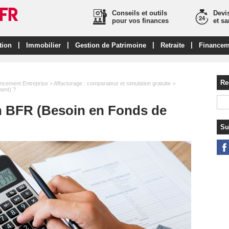
Conseils et outils
Devis
pour vos finances
et s
|
|
|
|
tion
Immobilier
Gestion de Patrimoine
Retraite
Financem
Re
ncement Entreprise
>
Affacturage : comparateur et simulation gratuite
>
ent) ?
 BFR (Besoin en Fonds de
Su