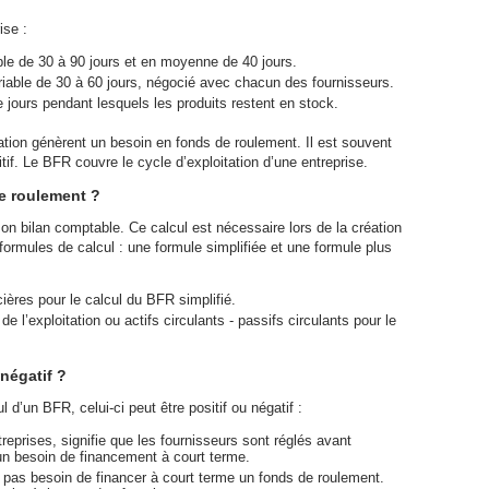
ise :
ble de 30 à 90 jours et en moyenne de 40 jours.
riable de 30 à 60 jours, négocié avec chacun des fournisseurs.
 jours pendant lesquels les produits restent en stock.
ation génèrent un besoin en fonds de roulement. Il est souvent
if. Le BFR couvre le cycle d’exploitation d’une entreprise.
e roulement ?
on bilan comptable. Ce calcul est nécessaire lors de la création
 formules de calcul : une formule simplifiée et une formule plus
ières pour le calcul du BFR simplifié.
de l’exploitation ou actifs circulants - passifs circulants pour le
négatif ?
 d’un BFR, celui-ci peut être positif ou négatif :
treprises, signifie que les fournisseurs sont réglés avant
un besoin de financement à court terme.
’a pas besoin de financer à court terme un fonds de roulement.