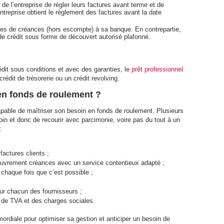
e l’entreprise de régler leurs factures avant terme et de
entreprise obtient le règlement des factures avant la date
pes de créances (hors escompte) à sa banque. En contrepartie,
 de crédit sous forme de découvert autorisé plafonné.
it sous conditions et avec des garanties, le
prêt professionnel
édit de trésorerie ou un crédit revolving.
n fonds de roulement ?
apable de maîtriser son besoin en fonds de roulement. Plusieurs
soin et donc de recourir avec parcimonie, voire pas du tout à un
:
actures clients ;
couvrement créances avec un service contentieux adapté ;
aque fois que c’est possible ;
ur chacun des fournisseurs ;
s de TVA et des charges sociales.
ordiale pour optimiser sa gestion et anticiper un besoin de