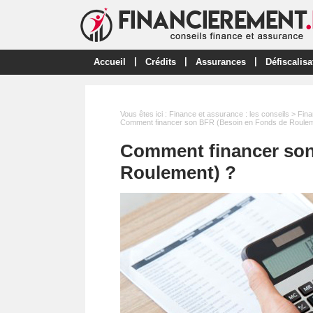
|
|
|
Accueil
Crédits
Assurances
Défiscalisa
Vous êtes ici :
Finance et assurance : les conseils
>
Fina
Comment financer son BFR (Besoin en Fonds de Roulem
Comment financer son
Roulement) ?