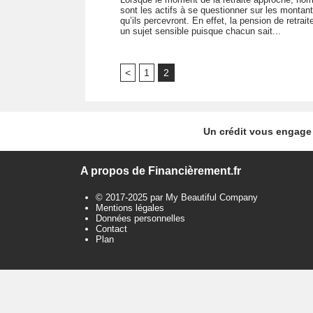
sont les actifs à se questionner sur les montan
qu’ils percevront. En effet, la pension de retrait
un sujet sensible puisque chacun sait...
<
1
2
Un crédit vous engage 
A propos de Financièrement.fr
© 2017-2025 par My Beautiful Company
Mentions légales
Données personnelles
Contact
Plan