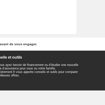
 avant de vous engager.
ils et outils
us ayez besoin de financement ou d’étudier une nouvelle
e d’assurance pour vous ou votre famille,
ièrement.fr vous apporte conseils et outils pour comparer
illeures offres.