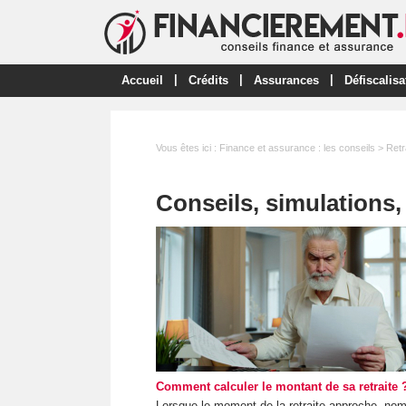
|
|
|
Accueil
Crédits
Assurances
Défiscalisa
Vous êtes ici :
Finance et assurance : les conseils
> Retr
Conseils, simulations, 
Comment calculer le montant de sa retraite 
Lorsque le moment de la retraite approche, no