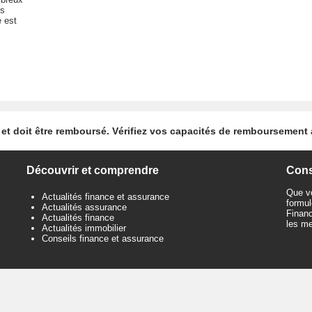
ts
e est
et doit être remboursé. Vérifiez vos capacités de remboursement
Découvrir et comprendre
Conse
Que vo
Actualités finance et assurance
formul
Actualités assurance
Financ
Actualités finance
les me
Actualités immobilier
Conseils finance et assurance