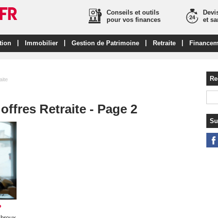
Conseils et outils
Devis
pour vos finances
et s
|
|
|
|
tion
Immobilier
Gestion de Patrimoine
Retraite
Financem
Re
aite
offres Retraite - Page 2
Su
?
mbreux